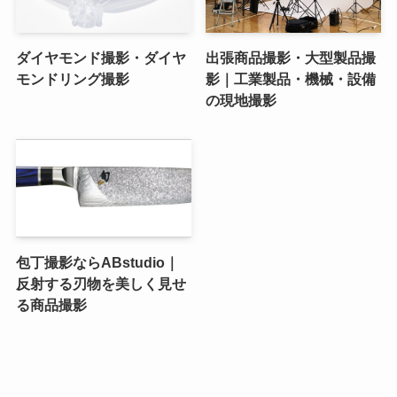
ダイヤモンド撮影・ダイヤ
出張商品撮影・大型製品撮
モンドリング撮影
影｜工業製品・機械・設備
の現地撮影
包丁撮影ならABstudio｜
反射する刃物を美しく見せ
る商品撮影