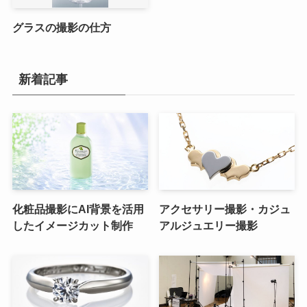
グラスの撮影の仕方
新着記事
化粧品撮影にAI背景を活用
アクセサリー撮影・カジュ
したイメージカット制作
アルジュエリー撮影