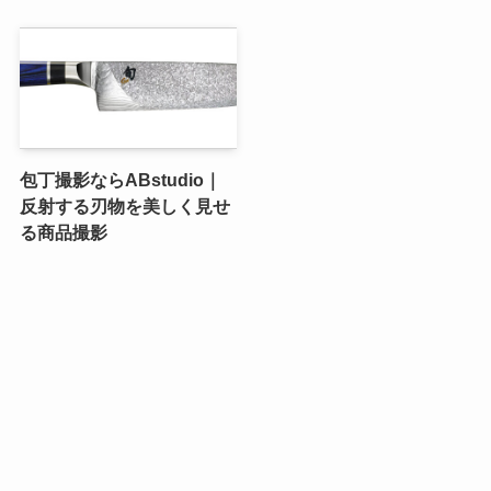
包丁撮影ならABstudio｜
反射する刃物を美しく見せ
る商品撮影