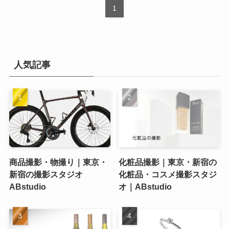
1
人気記事
商品撮影・物撮り｜東京・
化粧品撮影｜東京・新宿の
新宿の撮影スタジオ
化粧品・コスメ撮影スタジ
ABstudio
オ｜ABstudio