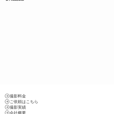
撮影料金
ご依頼はこちら
撮影実績
会社概要