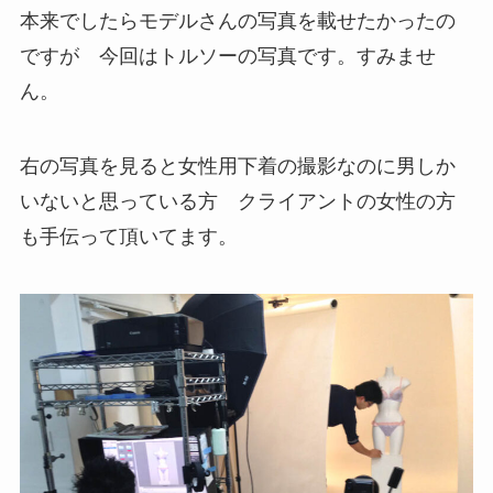
本来でしたらモデルさんの写真を載せたかったの
ですが 今回はトルソーの写真です。すみませ
ん。
右の写真を見ると女性用下着の撮影なのに男しか
いないと思っている方 クライアントの女性の方
も手伝って頂いてます。