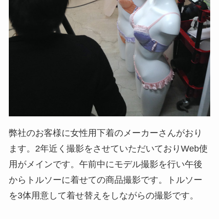
弊社のお客様に女性用下着のメーカーさんがおり
ます。2年近く撮影をさせていただいておりWeb使
用がメインです。午前中にモデル撮影を行い午後
からトルソーに着せての商品撮影です。トルソー
を3体用意して着せ替えをしながらの撮影です。