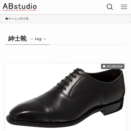
ホーム
紳士靴
紳士靴
– tag –
商品撮影講座