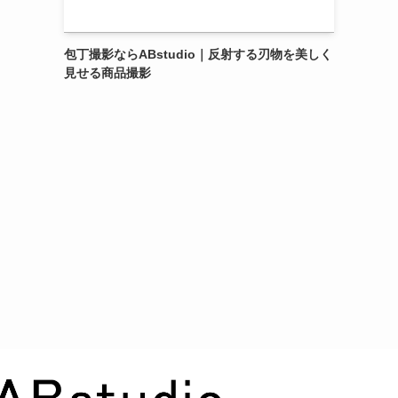
包丁撮影ならABstudio｜反射する刃物を美しく
見せる商品撮影