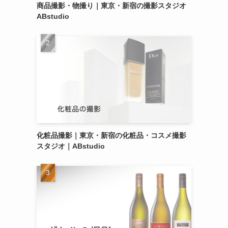
商品撮影・物撮り｜東京・新宿の撮影スタジオ
ABstudio
化粧品撮影｜東京・新宿の化粧品・コスメ撮影
スタジオ｜ABstudio