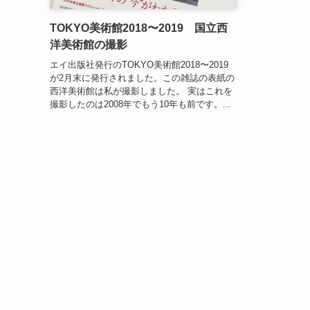
TOKYO美術館2018〜2019 国立西
洋美術館の撮影
エイ出版社発行のTOKYO美術館2018〜2019
が2月末に発行されました。この雑誌の表紙の
西洋美術館は私が撮影しました。 実はこれを
撮影したのは2008年でもう10年も前です。...