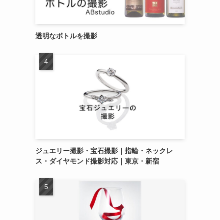
透明なボトルを撮影
ジュエリー撮影・宝石撮影｜指輪・ネックレ
ス・ダイヤモンド撮影対応｜東京・新宿