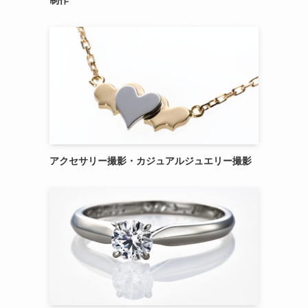
制作
アクセサリー撮影・カジュアルジュエリー撮影