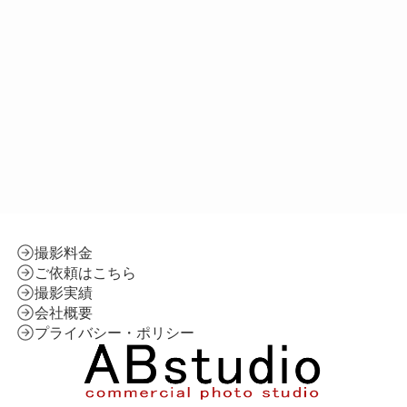
撮影料金
ご依頼はこちら
撮影実績
会社概要
プライバシー・ポリシー