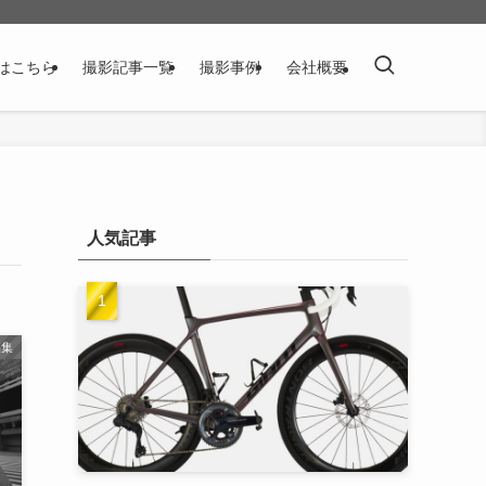
はこちら
撮影記事一覧
撮影事例
会社概要
人気記事
品集