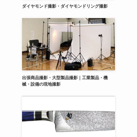
ダイヤモンド撮影・ダイヤモンドリング撮影
出張商品撮影・大型製品撮影｜工業製品・機
械・設備の現地撮影