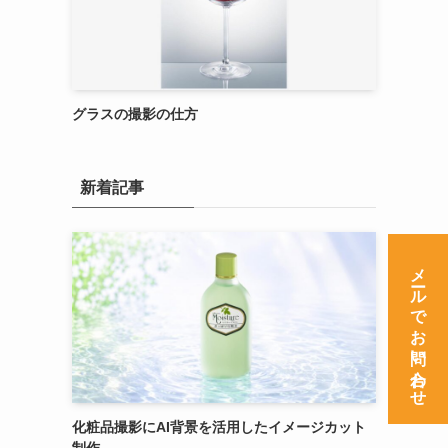
グラスの撮影の仕方
新着記事
メールでお問い合わせ
化粧品撮影にAI背景を活用したイメージカット