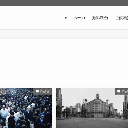
ホーム
撮影料金
ご依頼
作品集
作