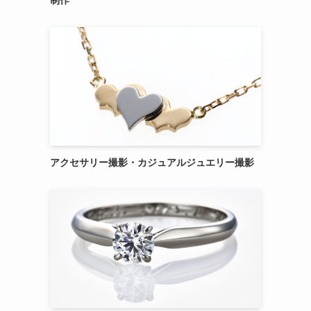
制作
アクセサリー撮影・カジュアルジュエリー撮影